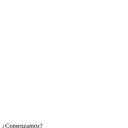
Cada uno de
tus retos
, es
nuestro compromiso
Trabajamos contigo para
ordenar necesidades,
identificar oportunidades y
facilitar recursos útiles para
cada momento empresarial.
¿Comenzamos?