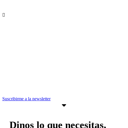
Recibe nuevas oportunidades para tu
empresa
Suscríbete a nuestra newsletter para
estar al día de convocatorias,
actividades, programas y recursos que
pueden ayudarte a avanzar en tus
objetivos empresariales.
Suscribirme a la newsletter
Dinos lo que necesitas,