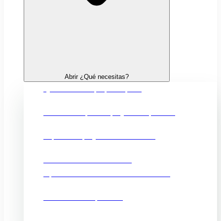
Abrir ¿Qué necesitas?
Quiero crear mi propia empresa
Financiación para mi proyecto empresarial
Impulsar mi proyecto de innovación
Fortalecer mi comercio local
Oportunidades comerciales en el exterior
Promocionar mi producto
Ubicación e infraestructuras para mi negocio