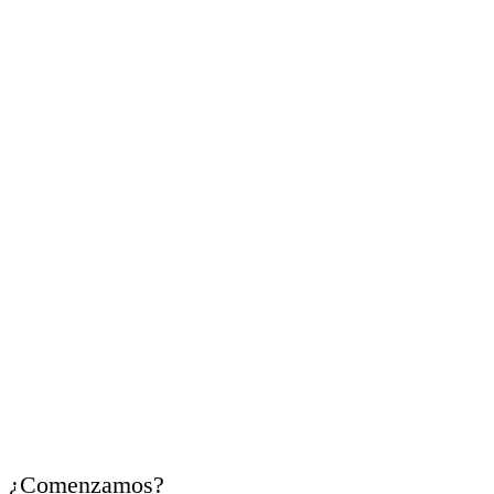
Cada uno de
tus retos
, es
nuestro compromiso
Trabajamos contigo para
ordenar necesidades,
identificar oportunidades y
facilitar recursos útiles para
cada momento empresarial.
¿Comenzamos?