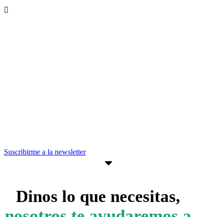
Recibe nuevas oportunidades para tu
empresa
Suscríbete a nuestra newsletter para
estar al día de convocatorias,
actividades, programas y recursos que
pueden ayudarte a avanzar en tus
objetivos empresariales.
Suscribirme a la newsletter
Dinos lo que necesitas,
nosotros te ayudaremos a