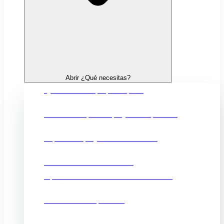
Abrir ¿Qué necesitas?
Quiero crear mi propia empresa
Financiación para mi proyecto empresarial
Impulsar mi proyecto de innovación
Fortalecer mi comercio local
Oportunidades comerciales en el exterior
Promocionar mi producto
Ubicación e infraestructuras para mi negocio