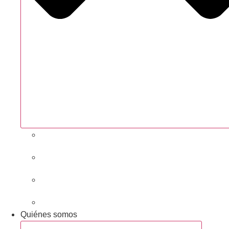
Próximas actividades
Convocatorias abiertas
Networking y alianzas
Newsletter
Quiénes somos