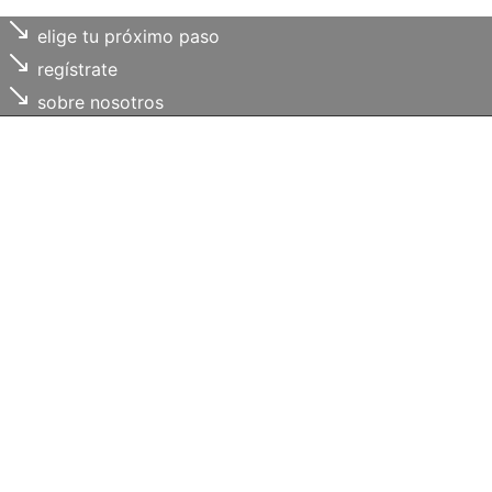
elige tu próximo paso
regístrate
sobre nosotros
Cada uno de
tus retos
, es
nuestro compromiso
Trabajamos contigo para
ordenar necesidades,
identificar oportunidades y
facilitar recursos útiles