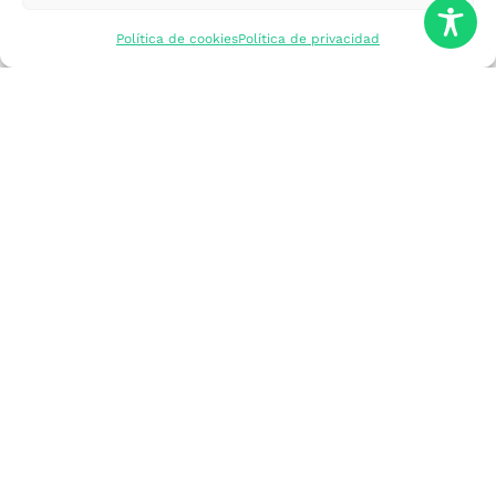
mercados
Política de cookies
Política de privacidad
Formarme
Incorporar talento
Implantar mi
empresa
Posicionar mi
marca
Participar en