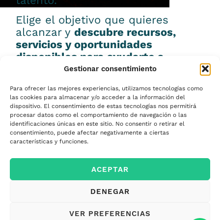
talento.
Elige el objetivo que quieres
alcanzar y
descubre recursos,
servicios y oportunidades
disponibles para ayudarte a
conseguirlo.
Gestionar consentimiento
Para ofrecer las mejores experiencias, utilizamos tecnologías como
las cookies para almacenar y/o acceder a la información del
dispositivo. El consentimiento de estas tecnologías nos permitirá
procesar datos como el comportamiento de navegación o las
Emprender
identificaciones únicas en este sitio. No consentir o retirar el
consentimiento, puede afectar negativamente a ciertas
características y funciones.
Financiar mi
ACEPTAR
empresa
DENEGAR
Acceder a nuevos
VER PREFERENCIAS