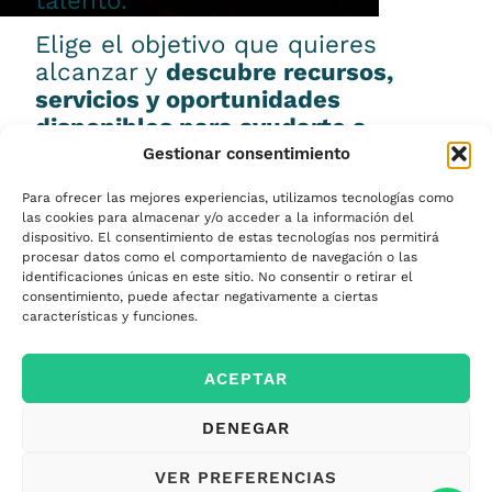
talento.
Elige el objetivo que quieres
alcanzar y
descubre recursos,
servicios y oportunidades
disponibles para ayudarte a
conseguirlo.
Gestionar consentimiento
Para ofrecer las mejores experiencias, utilizamos tecnologías como
las cookies para almacenar y/o acceder a la información del
dispositivo. El consentimiento de estas tecnologías nos permitirá
procesar datos como el comportamiento de navegación o las
Emprender
identificaciones únicas en este sitio. No consentir o retirar el
consentimiento, puede afectar negativamente a ciertas
características y funciones.
Financiar mi
ACEPTAR
empresa
DENEGAR
Acceder a nuevos
VER PREFERENCIAS