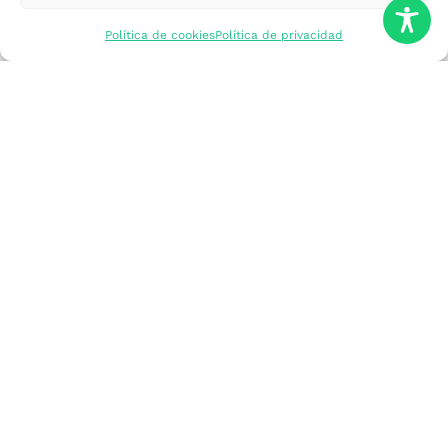
mercados
Política de cookies
Política de privacidad
Formarme
Incorporar talento
Implantar mi
empresa
Posicionar mi
marca
Participar en