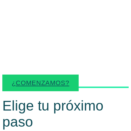
Trabajamos contigo para
ordenar necesidades,
identificar oportunidades y
facilitar recursos útiles para
cada momento
empresarial.
¿COMENZAMOS?
Elige tu próximo
paso