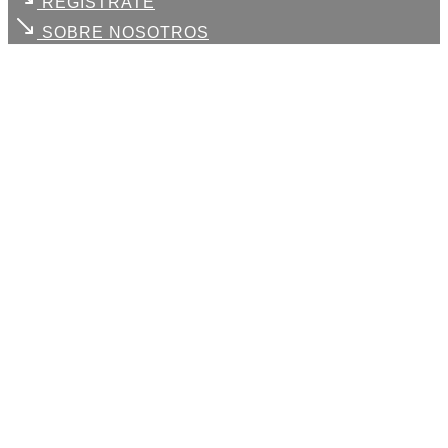
REGÍSTRATE
SOBRE NOSOTROS
Cada uno de
tus retos
, es
nuestro compromiso