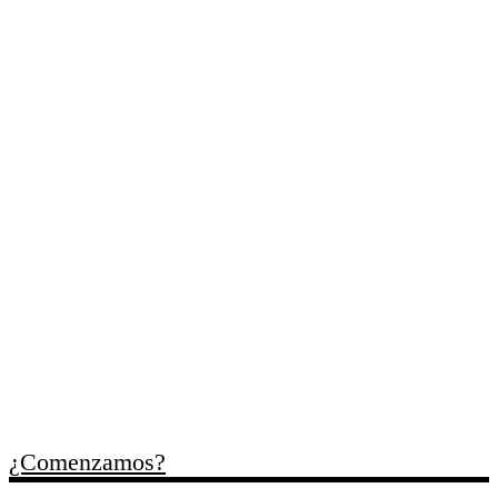
Cada uno de
tus retos
, es
nuestro compromiso
Trabajamos contigo para
ordenar necesidades,
identificar oportunidades y
facilitar recursos útiles para
cada momento empresarial.
¿Comenzamos?