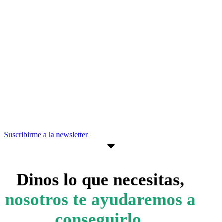
Recibe nuevas oportunidades para tu
empresa
Suscríbete a nuestra newsletter para
estar al día de convocatorias,
actividades, programas y recursos que
pueden ayudarte a avanzar en tus
objetivos empresariales.
Suscribirme a la newsletter
Dinos lo que necesitas,
nosotros te ayudaremos a
conseguirlo.