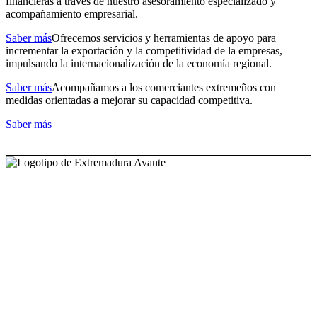
financieras a través de nuestro asesoramiento especializado y
acompañamiento empresarial.
Saber más
Ofrecemos servicios y herramientas de apoyo para
incrementar la exportación y la competitividad de la empresas,
impulsando la internacionalización de la economía regional.
Saber más
Acompañamos a los comerciantes extremeños con
medidas orientadas a mejorar su capacidad competitiva.
Saber más
NUESTRAS OFICINAS
SEDE CENTRAL
Avda. José Fernández López, 4
06800 Mérida, Badajoz (España)
Tel. +34 924 319 159 – 924 002 900
info@extremaduraavante.es