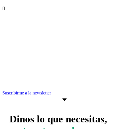
Recibe nuevas oportunidades para tu
empresa
Suscríbete a nuestra newsletter para
estar al día de convocatorias,
actividades, programas y recursos que
pueden ayudarte a avanzar en tus
objetivos empresariales.
Suscribirme a la newsletter
Dinos lo que necesitas,