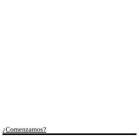
Cada uno de
tus retos
, es
nuestro compromiso
Trabajamos contigo para
ordenar necesidades,
identificar oportunidades y
facilitar recursos útiles para
cada momento empresarial.
¿Comenzamos?