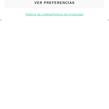
VER PREFERENCIAS
mercados
Política de cookies
Política de privacidad
Formarme
Incorporar talento
Implantar mi
empresa
Posicionar mi
marca