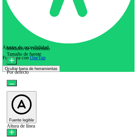
Ajustes de accesibilidad
Módulos de contenido
Tamaño de fuente
Funciona con
OneTap
Ocultar barra de herramientas
Por defecto
Fuente legible
Altura de línea