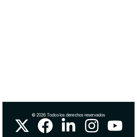
SERVICIOS
Crear mi empresa
Financiación
Financiación para la I+D+i
Impulso del comercio local
Comercio exterior
Marca y posicionamiento
Infraestructuras industriales
Proyectos europeos
Networking
© 2026 Todos los derechos reservados