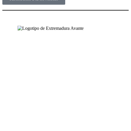
NUESTRAS OFICINAS
SEDE CENTRAL
Avda. José Fernández López, 4
06800 Mérida, Badajoz (España)
Tel. +34 924 319 159 – 924 002 900
info@extremaduraavante.es
SEDE SEMILLERO DE EMPRESAS
C/ Logroño (Semilleros de Empresas)
Pol. Ind. El Prado
06800 Mérida, Badajoz (España)
PUNTOS DE ACOMPAÑAMIENTO EMPRESARIAL
Directorio de la Red de Oficinas PAE