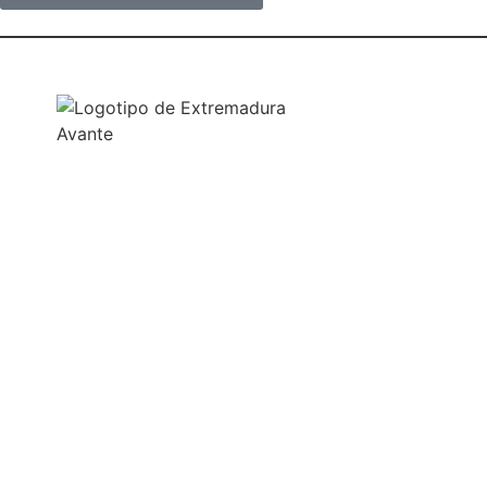
NUESTRAS OFICINAS
SEDE CENTRAL
Avda. José Fernández López, 4
06800 Mérida, Badajoz (España)
Tel. +34 924 319 159 – 924 002 900
info@extremaduraavante.es
SEDE SEMILLERO DE EMPRESAS
C/ Logroño (Semilleros de Empresas)
Pol. Ind. El Prado
06800 Mérida, Badajoz (España)
PUNTOS DE ACOMPAÑAMIENTO EMPRESARIAL