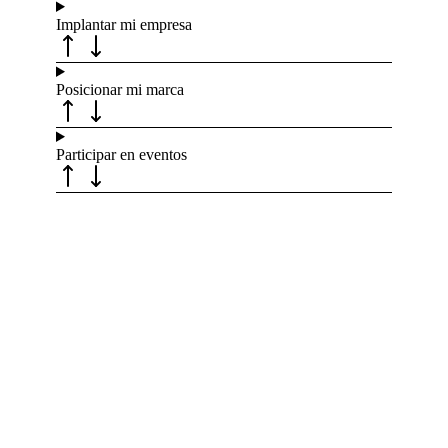
Implantar mi empresa
Posicionar mi marca
Participar en eventos
Recibe nuevas oportunidades para tu
empresa
Suscríbete a nuestra newsletter para
estar al día de convocatorias,
actividades, programas y recursos que
pueden ayudarte a avanzar en tus