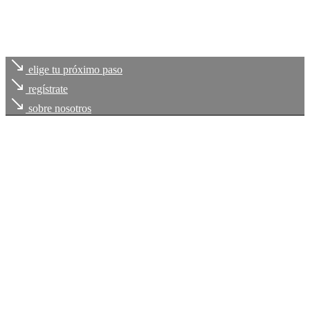
elige tu próximo paso
regístrate
sobre nosotros
Cada uno de
tus retos
, es
nuestro compromiso
Trabajamos contigo para