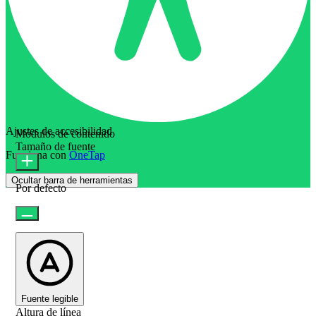
Ajustes de accesibilidad
Módulos de contenido
Tamaño de fuente
Funciona con
OneTap
Ocultar barra de herramientas
Por defecto
Fuente legible
Altura de línea