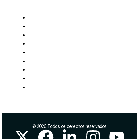
SERVICIOS
Crear mi empresa
Financiación
Financiación para la I+D+i
Impulso del comercio local
Comercio exterior
Marca y posicionamiento
Infraestructuras industriales
Proyectos europeos
Networking
© 2026 Todos los derechos reservados