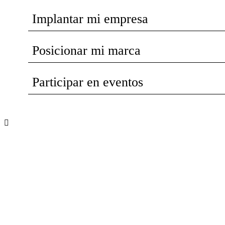
Implantar mi empresa
Posicionar mi marca
Participar en eventos
Recibe nuevas oportunidades para tu
empresa
Suscríbete a nuestra newsletter para
estar al día de convocatorias,
actividades, programas y recursos que