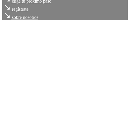
elige tu próximo paso
regístrate
sobre nosotros
Cada uno de
tus retos
, es
nuestro compromiso
Trabajamos contigo para