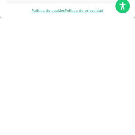
mercados
Política de cookies
Política de privacidad
Formarme
Incorporar talento
Implantar mi
empresa
Posicionar mi
marca
Participar en