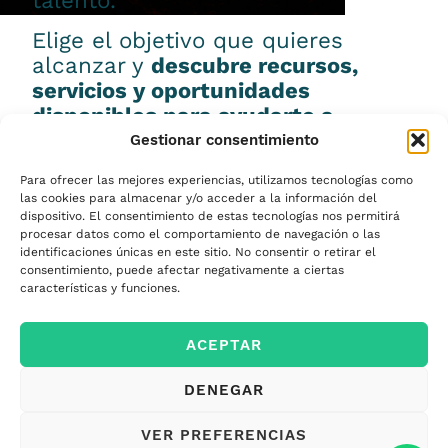
talento.
Elige el objetivo que quieres
alcanzar y
descubre recursos,
servicios y oportunidades
disponibles para ayudarte a
conseguirlo.
Gestionar consentimiento
Para ofrecer las mejores experiencias, utilizamos tecnologías como
las cookies para almacenar y/o acceder a la información del
dispositivo. El consentimiento de estas tecnologías nos permitirá
procesar datos como el comportamiento de navegación o las
Emprender
identificaciones únicas en este sitio. No consentir o retirar el
consentimiento, puede afectar negativamente a ciertas
características y funciones.
Financiar mi
ACEPTAR
empresa
DENEGAR
Acceder a nuevos
VER PREFERENCIAS