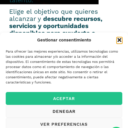
talento.
Elige el objetivo que quieres
alcanzar y
descubre recursos,
servicios y oportunidades
disponibles para ayudarte a
conseguirlo.
Gestionar consentimiento
Para ofrecer las mejores experiencias, utilizamos tecnologías como
las cookies para almacenar y/o acceder a la información del
dispositivo. El consentimiento de estas tecnologías nos permitirá
procesar datos como el comportamiento de navegación o las
Emprender
identificaciones únicas en este sitio. No consentir o retirar el
consentimiento, puede afectar negativamente a ciertas
características y funciones.
Financiar mi
ACEPTAR
empresa
DENEGAR
Acceder a nuevos
VER PREFERENCIAS