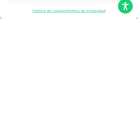
mercados
Política de cookies
Política de privacidad
Formarme
Incorporar talento
Implantar mi
empresa
Posicionar mi
marca
Participar en