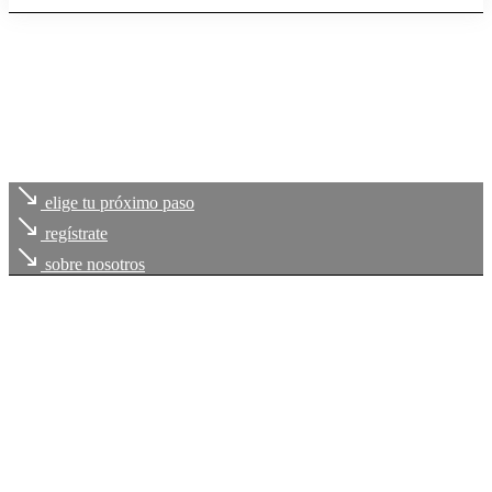
elige tu próximo paso
regístrate
sobre nosotros
Cada uno de
tus retos
, es
nuestro compromiso