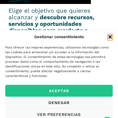
talento.
Elige el objetivo que quieres
alcanzar y
descubre recursos,
servicios y oportunidades
disponibles para ayudarte a
conseguirlo.
Gestionar consentimiento
Para ofrecer las mejores experiencias, utilizamos tecnologías como
las cookies para almacenar y/o acceder a la información del
dispositivo. El consentimiento de estas tecnologías nos permitirá
procesar datos como el comportamiento de navegación o las
Emprender
identificaciones únicas en este sitio. No consentir o retirar el
consentimiento, puede afectar negativamente a ciertas
características y funciones.
Financiar mi
ACEPTAR
empresa
DENEGAR
Acceder a nuevos
VER PREFERENCIAS