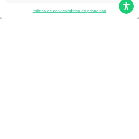
mercados
Política de cookies
Política de privacidad
Formarme
Incorporar talento
Implantar mi
empresa
Posicionar mi
marca
Participar en