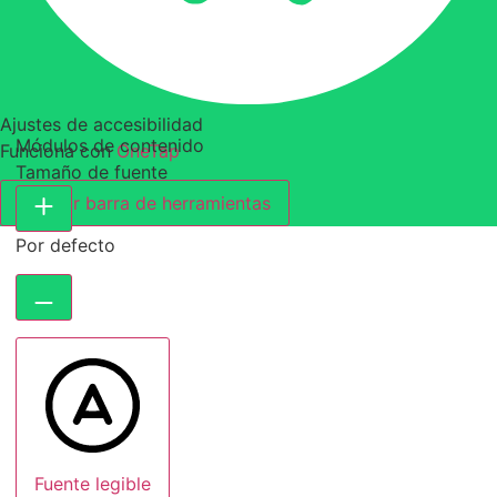
Ajustes de accesibilidad
Módulos de contenido
Funciona con
OneTap
Tamaño de fuente
Ocultar barra de herramientas
Por defecto
Fuente legible