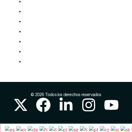
Financiación para la I+D+i
Impulso del comercio local
Comercio exterior
Marca y posicionamiento
Infraestructuras industriales
Proyectos europeos
Networking
© 2026 Todos los derechos reservados