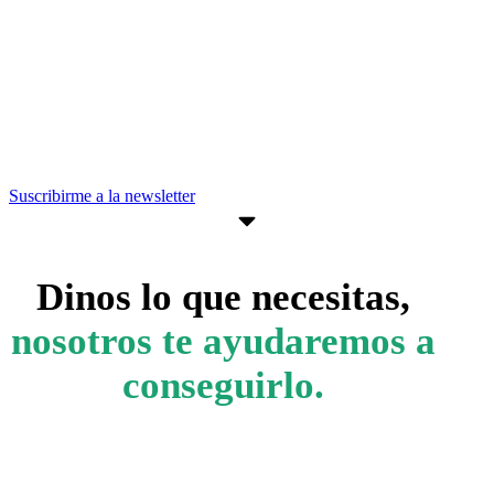
Suscríbete a nuestra newsletter para
estar al día de convocatorias,
actividades, programas y recursos que
pueden ayudarte a avanzar en tus
objetivos empresariales.
Suscribirme a la newsletter
Dinos lo que necesitas,
nosotros te ayudaremos a
conseguirlo.