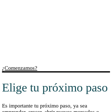
Trabajamos contigo para
ordenar necesidades,
identificar oportunidades y
facilitar recursos útiles para
cada momento empresarial.
¿Comenzamos?
Elige tu próximo paso
Es importante tu próximo paso, ya sea
emprender, crecer, abrir nuevos mercados o