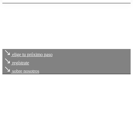
elige tu próximo paso
regístrate
sobre nosotros
Cada uno de
tus retos
, es
nuestro compromiso