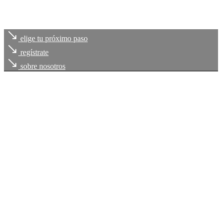
elige tu próximo paso
regístrate
sobre nosotros
Cada uno de
tus retos
, es
nuestro compromiso