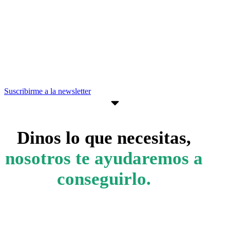
Suscríbete a nuestra newsletter para
estar al día de convocatorias,
actividades, programas y recursos que
pueden ayudarte a avanzar en tus
objetivos empresariales.
Suscribirme a la newsletter
Dinos lo que necesitas,
nosotros te ayudaremos a
conseguirlo.