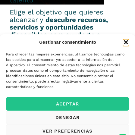
talento.
Elige el objetivo que quieres
alcanzar y
descubre recursos,
servicios y oportunidades
disponibles para ayudarte a
conseguirlo.
Gestionar consentimiento
Para ofrecer las mejores experiencias, utilizamos tecnologías como
las cookies para almacenar y/o acceder a la información del
dispositivo. El consentimiento de estas tecnologías nos permitirá
procesar datos como el comportamiento de navegación o las
Emprender
identificaciones únicas en este sitio. No consentir o retirar el
consentimiento, puede afectar negativamente a ciertas
características y funciones.
Financiar mi
ACEPTAR
empresa
DENEGAR
Acceder a nuevos
VER PREFERENCIAS