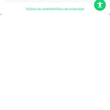
mercados
Política de cookies
Política de privacidad
Formarme
Incorporar talento
Implantar mi
empresa
Posicionar mi
marca
Participar en