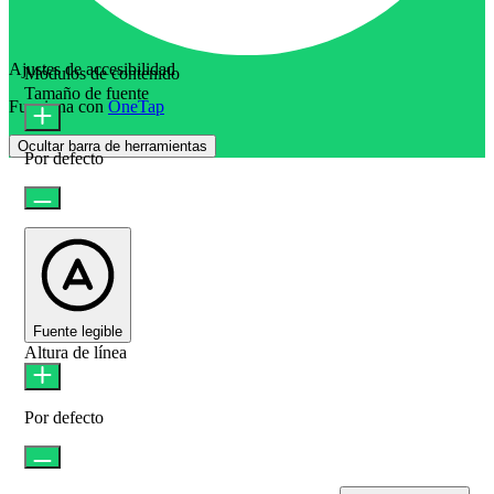
Ajustes de accesibilidad
Módulos de contenido
Tamaño de fuente
Funciona con
OneTap
Ocultar barra de herramientas
Por defecto
Fuente legible
Altura de línea
Por defecto