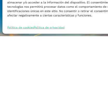
almacenar y/o acceder a la información del dispositivo. El consentimie
Financiar mi empre
tecnologías nos permitirá procesar datos como el comportamiento de 
identificaciones únicas en este sitio. No consentir o retirar el consent
afectar negativamente a ciertas características y funciones.
Acceder a nuevos m
Política de cookies
Política de privacidad
Formarme
Incorporar talento
Implantar mi empre
Posicionar mi marca