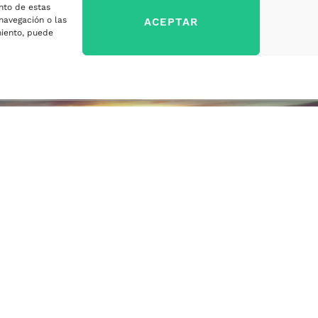
nto de estas
sa
navegación o las
ACEPTAR
imiento, puede
ercados
sa