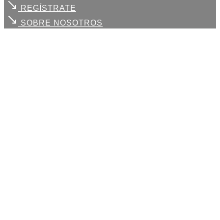
REGÍSTRATE
SOBRE NOSOTROS
Cada uno de
tus retos
, es
nuestro compromiso
Trabajamos contigo para
ordenar necesidades,
identificar oportunidades y