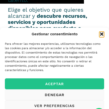
talento.
Elige el objetivo que quieres
alcanzar y
descubre recursos,
servicios y oportunidades
disponibles para ayudarte a
conseguirlo.
Gestionar consentimiento
Para ofrecer las mejores experiencias, utilizamos tecnologías como
las cookies para almacenar y/o acceder a la información del
dispositivo. El consentimiento de estas tecnologías nos permitirá
procesar datos como el comportamiento de navegación o las
Emprender
identificaciones únicas en este sitio. No consentir o retirar el
consentimiento, puede afectar negativamente a ciertas
características y funciones.
Financiar mi
ACEPTAR
empresa
DENEGAR
Acceder a nuevos
VER PREFERENCIAS