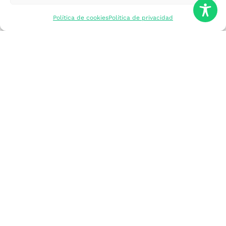
mercados
Política de cookies
Política de privacidad
Formarme
Incorporar talento
Implantar mi
empresa
Posicionar mi
marca
Participar en