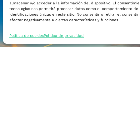
almacenar y/o acceder a la información del dispositivo. El consentimie
Financiar mi empre
tecnologías nos permitirá procesar datos como el comportamiento de 
identificaciones únicas en este sitio. No consentir o retirar el consent
afectar negativamente a ciertas características y funciones.
Acceder a nuevos m
Política de cookies
Política de privacidad
Formarme
Incorporar talento
Implantar mi empre
Posicionar mi marca