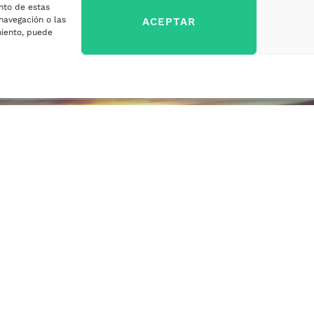
nto de estas
sa
navegación o las
ACEPTAR
imiento, puede
ercados
sa