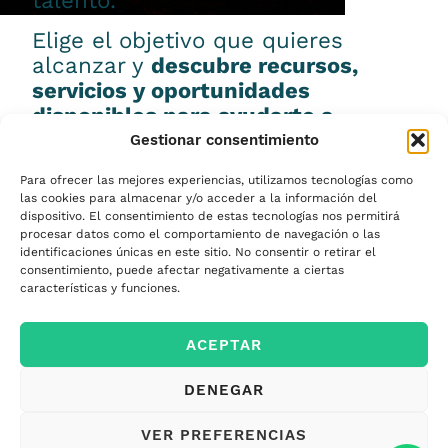
talento.
Elige el objetivo que quieres
alcanzar y
descubre recursos,
servicios y oportunidades
disponibles para ayudarte a
conseguirlo.
Gestionar consentimiento
Para ofrecer las mejores experiencias, utilizamos tecnologías como
las cookies para almacenar y/o acceder a la información del
dispositivo. El consentimiento de estas tecnologías nos permitirá
procesar datos como el comportamiento de navegación o las
Emprender
identificaciones únicas en este sitio. No consentir o retirar el
consentimiento, puede afectar negativamente a ciertas
características y funciones.
Financiar mi
ACEPTAR
empresa
DENEGAR
Acceder a nuevos
VER PREFERENCIAS