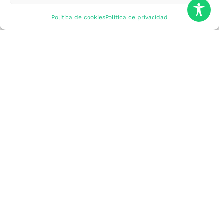
mercados
Política de cookies
Política de privacidad
Formarme
Incorporar talento
Implantar mi
empresa
Posicionar mi
marca
Participar en