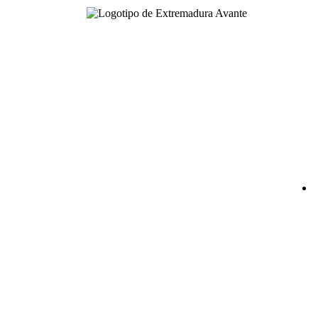
CONTA
NUESTRAS OFICINAS
SEDE CENTRAL
Avda. José Fernández López, 4
06800 Mérida, Badajoz (España)
Tel. +34 924 319 159 – 924 002 900
info@extremaduraavante.es
SEDE SEMILLERO DE EMPRESAS
C/ Logroño (Semilleros de Empresas)
Pol. Ind. El Prado
06800 Mérida, Badajoz (España)
PUNTOS DE ACOMPAÑAMIENTO
EMPRESARIAL
Directorio de la Red de Oficinas PAE