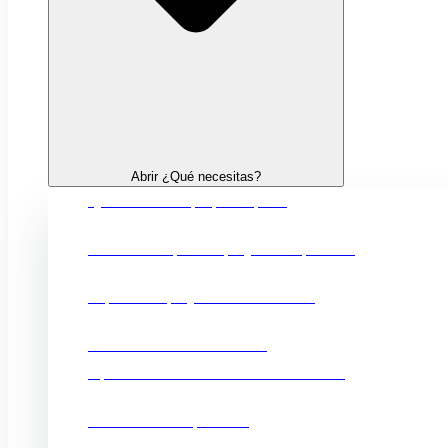
Abrir ¿Qué necesitas?
Quiero crear mi propia empresa
Financiación para mi proyecto empresarial
Impulsar mi proyecto de innovación
Fortalecer mi comercio local
Oportunidades comerciales en el exterior
Promocionar mi producto