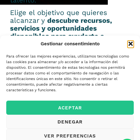
talento.
Elige el objetivo que quieres
alcanzar y
descubre recursos,
servicios y oportunidades
disponibles para ayudarte a
conseguirlo.
Gestionar consentimiento
Para ofrecer las mejores experiencias, utilizamos tecnologías como
las cookies para almacenar y/o acceder a la información del
dispositivo. El consentimiento de estas tecnologías nos permitirá
procesar datos como el comportamiento de navegación o las
Emprender
identificaciones únicas en este sitio. No consentir o retirar el
consentimiento, puede afectar negativamente a ciertas
características y funciones.
Financiar mi
ACEPTAR
empresa
DENEGAR
Acceder a nuevos
VER PREFERENCIAS