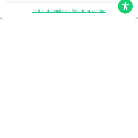
mercados
Política de cookies
Política de privacidad
Formarme
Incorporar talento
Implantar mi
empresa
Posicionar mi
marca
Participar en