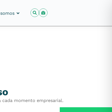
 somos
 somos
so
ara cada momento empresarial.