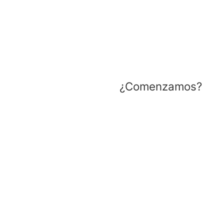
Cada uno de
tus retos
,
es
nuestro compromiso
¿Comenzamos?