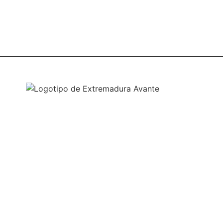
NUESTRAS OFICINAS
SEDE CENTRAL
Avda. José Fernández López, 4
06800 Mérida, Badajoz (España)
Tel. +34 924 319 159 – 924 002 900
info@extremaduraavante.es
SEDE SEMILLERO DE EMPRESAS
C/ Logroño (Semilleros de Empresas)
Pol. Ind. El Prado
06800 Mérida, Badajoz (España)