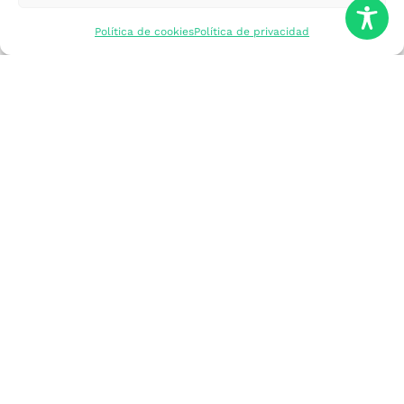
mercados
Política de cookies
Política de privacidad
Formarme
Incorporar talento
Implantar mi
empresa
Posicionar mi
marca
Participar en