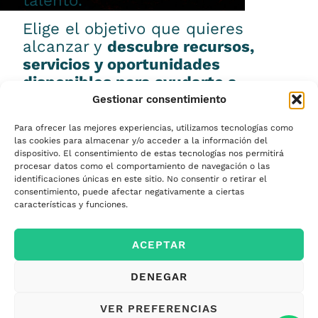
talento.
Elige el objetivo que quieres
alcanzar y
descubre recursos,
servicios y oportunidades
disponibles para ayudarte a
conseguirlo.
Gestionar consentimiento
Para ofrecer las mejores experiencias, utilizamos tecnologías como
las cookies para almacenar y/o acceder a la información del
dispositivo. El consentimiento de estas tecnologías nos permitirá
procesar datos como el comportamiento de navegación o las
Emprender
identificaciones únicas en este sitio. No consentir o retirar el
consentimiento, puede afectar negativamente a ciertas
características y funciones.
Financiar mi
ACEPTAR
empresa
DENEGAR
Acceder a nuevos
VER PREFERENCIAS