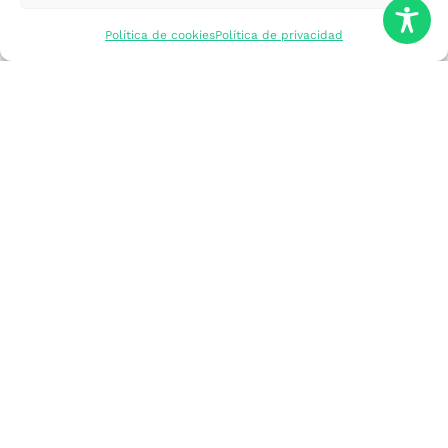
mercados
Política de cookies
Política de privacidad
Formarme
Incorporar talento
Implantar mi
empresa
Posicionar mi
marca
Participar en