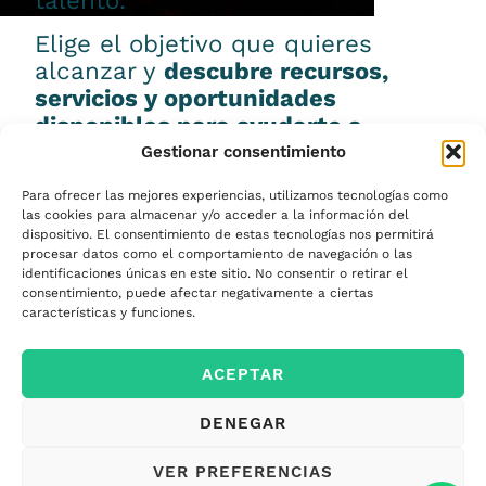
talento.
Elige el objetivo que quieres
alcanzar y
descubre recursos,
servicios y oportunidades
disponibles para ayudarte a
conseguirlo.
Gestionar consentimiento
Para ofrecer las mejores experiencias, utilizamos tecnologías como
las cookies para almacenar y/o acceder a la información del
dispositivo. El consentimiento de estas tecnologías nos permitirá
procesar datos como el comportamiento de navegación o las
Emprender
identificaciones únicas en este sitio. No consentir o retirar el
consentimiento, puede afectar negativamente a ciertas
características y funciones.
Financiar mi
ACEPTAR
empresa
DENEGAR
Acceder a nuevos
VER PREFERENCIAS