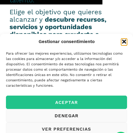
talento.
Elige el objetivo que quieres
alcanzar y
descubre recursos,
servicios y oportunidades
disponibles para ayudarte a
conseguirlo.
Gestionar consentimiento
Para ofrecer las mejores experiencias, utilizamos tecnologías como
las cookies para almacenar y/o acceder a la información del
dispositivo. El consentimiento de estas tecnologías nos permitirá
procesar datos como el comportamiento de navegación o las
Emprender
identificaciones únicas en este sitio. No consentir o retirar el
consentimiento, puede afectar negativamente a ciertas
características y funciones.
Financiar mi
ACEPTAR
empresa
DENEGAR
Acceder a nuevos
VER PREFERENCIAS