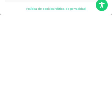
mercados
Política de cookies
Política de privacidad
Formarme
Incorporar talento
Implantar mi
empresa
Posicionar mi
marca
Participar en