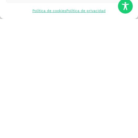
mercados
Política de cookies
Política de privacidad
Formarme
Incorporar talento
Implantar mi
empresa
Posicionar mi
marca
Participar en