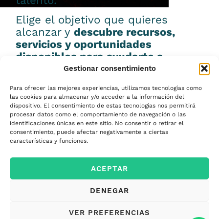
talento.
Elige el objetivo que quieres
alcanzar y
descubre recursos,
servicios y oportunidades
disponibles para ayudarte a
conseguirlo.
Gestionar consentimiento
Para ofrecer las mejores experiencias, utilizamos tecnologías como
las cookies para almacenar y/o acceder a la información del
dispositivo. El consentimiento de estas tecnologías nos permitirá
procesar datos como el comportamiento de navegación o las
Emprender
identificaciones únicas en este sitio. No consentir o retirar el
consentimiento, puede afectar negativamente a ciertas
características y funciones.
Financiar mi
ACEPTAR
empresa
DENEGAR
Acceder a nuevos
VER PREFERENCIAS