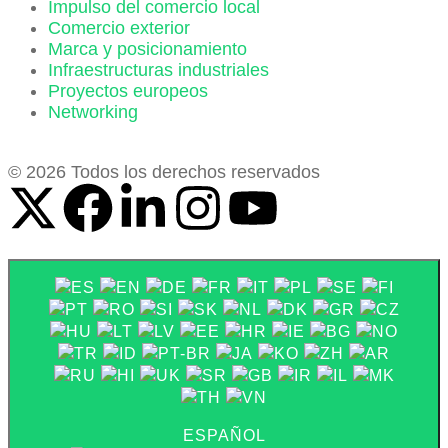
Impulso del comercio local
Comercio exterior
Marca y posicionamiento
Infraestructuras industriales
Proyectos europeos
Networking
© 2026 Todos los derechos reservados
ESPAÑOL