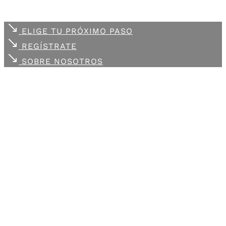
ELIGE TU PRÓXIMO PASO
REGÍSTRATE
SOBRE NOSOTROS
Cada uno de
tus retos
,
es
nuestro compromiso