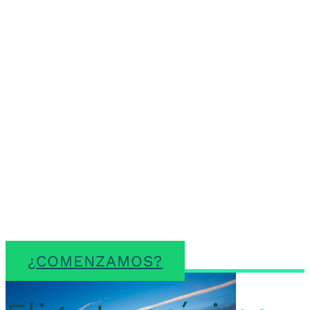
Trabajamos contigo para
ordenar necesidades,
identificar oportunidades
y facilitar recursos útiles
para cada momento
empresarial.
¿COMENZAMOS?