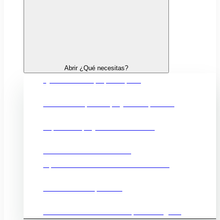
Abrir ¿Qué necesitas?
Quiero crear mi propia empresa
Financiación para mi proyecto empresarial
Impulsar mi proyecto de innovación
Fortalecer mi comercio local
Oportunidades comerciales en el exterior
Promocionar mi producto
Ubicación e infraestructuras para mi negocio