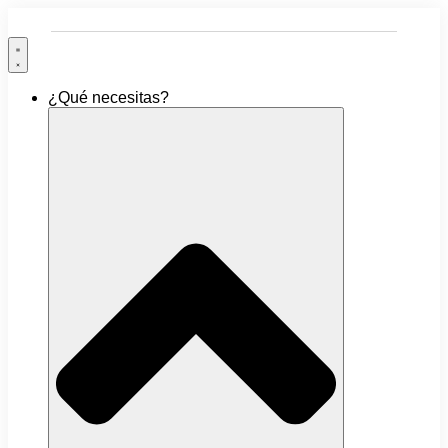
Ir
al
contenido
¿Qué necesitas?