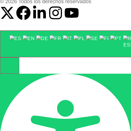
© 2026 Todos los derechos reservados
ES